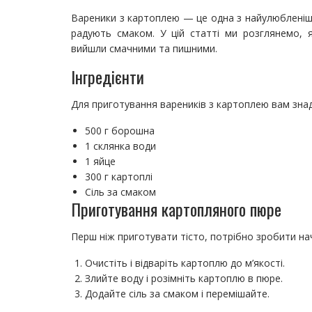
Вареники з картоплею — це одна з найулюбленіших
радують смаком. У цій статті ми розглянемо,
вийшли смачними та пишними.
Інгредієнти
Для приготування вареників з картоплею вам знад
500 г борошна
1 склянка води
1 яйце
300 г картоплі
Сіль за смаком
Приготування картопляного пюре
Перш ніж приготувати тісто, потрібно зробити нач
Очистіть і відваріть картоплю до м’якості.
Злийте воду і розімніть картоплю в пюре.
Додайте сіль за смаком і перемішайте.