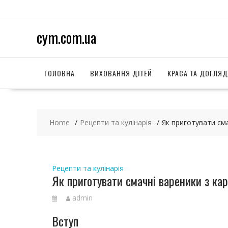
S
k
i
cym.com.ua
p
t
o
c
ГОЛОВНА
ВИХОВАННЯ ДІТЕЙ
КРАСА ТА ДОГЛЯД
o
n
t
e
Home
Рецепти та кулінарія
Як приготувати см
n
t
Рецепти та кулінарія
Як приготувати смачні вареники з ка
admin
Вступ