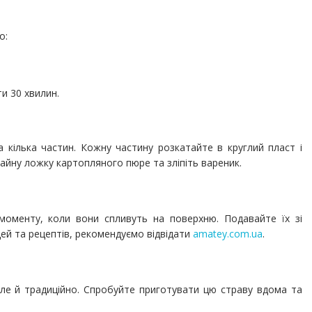
о:
и 30 хвилин.
на кілька частин. Кожну частину розкатайте в круглий пласт і
айну ложку картопляного пюре та зліпіть вареник.
 моменту, коли вони спливуть на поверхню. Подавайте їх зі
дей та рецептів, рекомендуємо відвідати
amatey.com.ua
.
ле й традиційно. Спробуйте приготувати цю страву вдома та