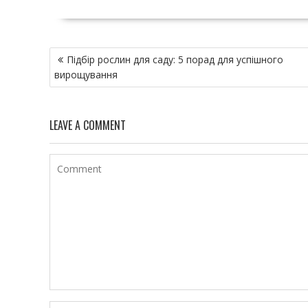
Н
Підбір рослин для саду: 5 порад для успішного
а
вирощування
в
и
г
LEAVE A COMMENT
а
ц
и
я
п
о
з
а
п
и