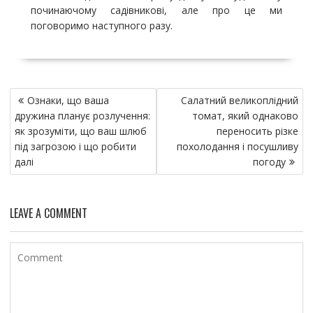
починаючому садівникові, але про це ми
поговоримо наступного разу.
Н
Ознаки, що ваша
Салатний великоплідний
а
дружина планує розлучення:
томат, який однаково
в
як зрозуміти, що ваш шлюб
переносить різке
и
під загрозою і що робити
похолодання і посушливу
далі
погоду
г
а
ц
LEAVE A COMMENT
и
я
п
о
з