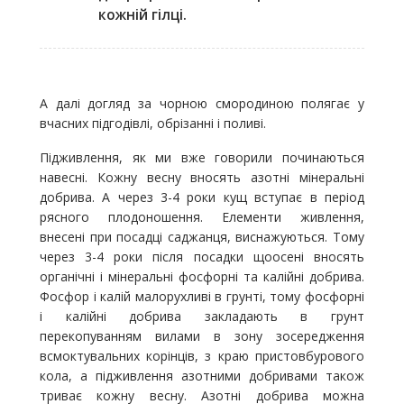
кожній гілці.
А далі догляд за чорною смородиною полягає у
вчасних підгодівлі, обрізанні і поливі.
Підживлення, як ми вже говорили починаються
навесні. Кожну весну вносять азотні мінеральні
добрива. А через 3-4 роки кущ вступає в період
рясного плодоношення. Елементи живлення,
внесені при посадці саджанця, виснажуються. Тому
через 3-4 роки після посадки щоосені вносять
органічні і мінеральні фосфорні та калійні добрива.
Фосфор і калій малорухливі в грунті, тому фосфорні
і калійні добрива закладають в грунт
перекопуванням вилами в зону зосередження
всмоктувальних корінців, з краю пристовбурового
кола, а підживлення азотними добривами також
триває кожну весну. Азотні добрива можна