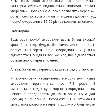
Крім того, обов’язково кожен рік проводиться
санітарна обрізка: видаляються поламані, лежачі
хворі гілки. Правильна обрізка дозволить через 4-5
років після посадки отримати пишний здоровий кущ
чорної смородини з 15-20 різновіковими пагонами.
І ще порада.
Будь сорт чорної смородини дасть більш високий
урожай, а ягоди будуть більшими, якщо неподалік
ростуть інші сорти чорної смородини, і їх цвітіння
відбувається в один і той же час, що відбувається
до взаємного перезапиленню.
Але як би ми не старалися, кущі все-одно старіють.
У промислових насадженнях використання кущів
смородини припиняється до 7-8 років. В
аматорських садах кущі чорної смородини часом
непогано плодоносять до 15-20 років. Ну а далі
необхідна їх заміна. Розмноження і отримання
свого посадкового матеріалу доступно будь-якому