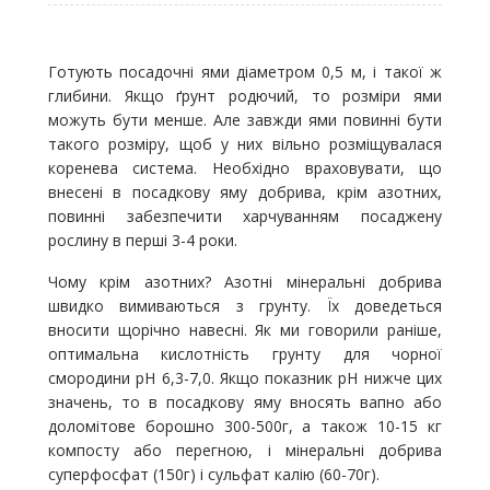
Готують посадочні ями діаметром 0,5 м, і такої ж
глибини. Якщо ґрунт родючий, то розміри ями
можуть бути менше. Але завжди ями повинні бути
такого розміру, щоб у них вільно розміщувалася
коренева система. Необхідно враховувати, що
внесені в посадкову яму добрива, крім азотних,
повинні забезпечити харчуванням посаджену
рослину в перші 3-4 роки.
Чому крім азотних? Азотні мінеральні добрива
швидко вимиваються з грунту. Їх доведеться
вносити щорічно навесні. Як ми говорили раніше,
оптимальна кислотність грунту для чорної
смородини pH 6,3-7,0. Якщо показник pH нижче цих
значень, то в посадкову яму вносять вапно або
доломітове борошно 300-500г, а також 10-15 кг
компосту або перегною, і мінеральні добрива
суперфосфат (150г) і сульфат калію (60-70г).