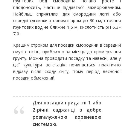
ґрунтових вод смородина погано росте і
плодоносить, частіше піддається захворюванням.
Найбільш сприятливі для смородини легкі або
середні суглинки з орним шаром до 30 см, стояння
ґрунтових вод не ближче 1,5 м, кислотність рН 6,3–
7,0.
Кращим строком для посадки смородини в середній
смузі є осінь, приблизно за місяць до промерзання
грунту. Можна проводити посадку та навесні, але у
цієї культури вегетація починається практично
відразу після сходу снігу, тому період весняної
посадки обмежений.
Для посадки придатні 1 або
2-річні саджанці з добре
розгалуженою кореневою
системою.