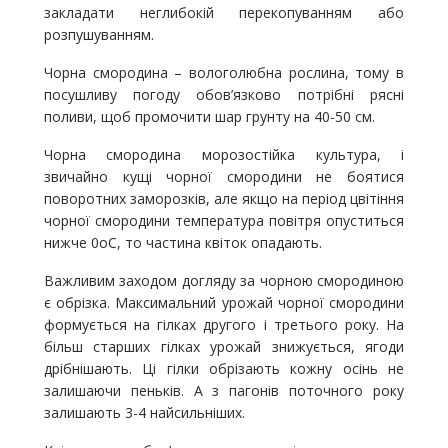
закладати неглибокій перекопуванням або
розпушуванням.
Чорна смородина – вологолюбна рослина, тому в
посушливу погоду обов’язково потрібні рясні
поливи, щоб промочити шар грунту на 40-50 см.
Чорна смородина морозостійка культура, і
звичайно кущі чорної смородини не боятися
поворотних заморозків, але якщо на період цвітіння
чорної смородини температура повітря опуститься
нижче 0оС, то частина квіток опадають.
Важливим заходом догляду за чорною смородиною
є обрізка. Максимальний урожай чорної смородини
формується на гілках другого і третього року. На
більш старших гілках урожай знижується, ягоди
дрібнішають. Ці гілки обрізають кожну осінь не
залишаючи пеньків. А з пагонів поточного року
залишають 3-4 найсильніших.