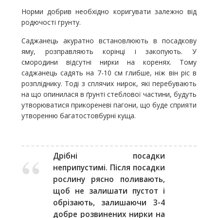
Норми добрив необхідно коригувати залежно від
родючості грунту.
Саджанець акуратно встановлюють в посадкову
яму, розправляють корінці і закопують. У
смородини відсутні нирки на коренях. Тому
саджанець садять на 7-10 см глибше, ніж він ріс в
розпліднику. Тоді з сплячих нирок, які перебувають
на що опинилася в ґрунті стеблової частини, будуть
утворюватися прикореневі пагони, що буде сприяти
утворенню багатостовбурні куща.
Дрібні посадки
неприпустимі. Після посадки
рослину рясно поливають,
щоб не залишати пустот і
обрізають, залишаючи 3-4
добре розвинених нирки на