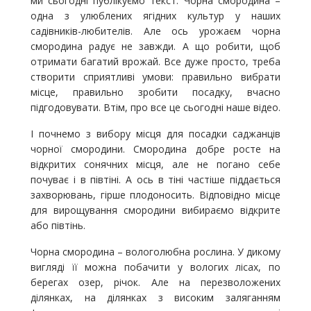
ми сьогодні публікуємо текст. Чорна смородина –
одна з улюблених ягідних культур у наших
садівників-любителів. Але ось урожаєм чорна
смородина радує не завжди. А що робити, щоб
отримати багатий врожай. Все дуже просто, треба
створити сприятливі умови: правильно вибрати
місце, правильно зробити посадку, вчасно
підгодовувати. Втім, про все це сьогодні наше відео.
І почнемо з вибору місця для посадки саджанців
чорної смородини. Смородина добре росте на
відкритих сонячних місця, але не погано себе
почуває і в півтіні. А ось в тіні частіше піддається
захворювань, гірше плодоносить. Відповідно місце
для вирощування смородини вибираємо відкрите
або півтінь.
Чорна смородина – вологолюбна рослина. У дикому
вигляді її можна побачити у вологих лісах, по
берегах озер, річок. Але на перезволожених
ділянках, на ділянках з високим заляганням