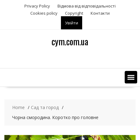
S
Privacy Policy
Відмова від відповідальності
k
Сookies policy
Copyright
Контакти
i
Увійти
p
t
o
cym.com.ua
c
o
n
t
e
n
t
Home
Сад та город
Чорна смородина. Коротко про головне