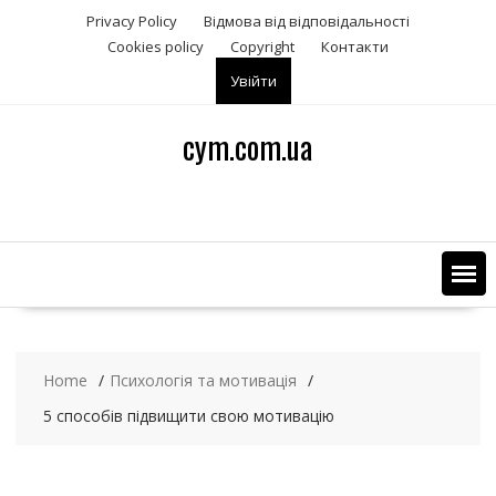
S
Privacy Policy
Відмова від відповідальності
k
Сookies policy
Copyright
Контакти
i
Увійти
p
t
o
cym.com.ua
c
o
n
t
e
n
t
Home
Психологія та мотивація
5 способів підвищити свою мотивацію