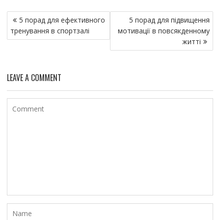
Н
5 порад для ефективного
5 порад для підвищення
а
тренування в спортзалі
мотивації в повсякденному
в
житті
и
г
LEAVE A COMMENT
а
ц
и
я
п
о
з
а
п
и
с